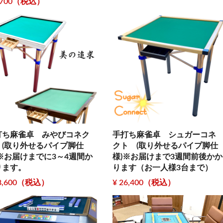
7,700（税込）
打ち麻雀卓 みやびコネク
手打ち麻雀卓 シュガーコネ
 (取り外せるパイプ脚仕
クト (取り外せるパイプ脚仕
)※お届けまでに3～4週間か
様)※お届けまで3週間前後かか
ります。
ります（お一人様3台まで）
28,600（税込）
¥ 26,400（税込）