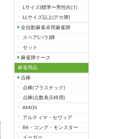
Lサイズ(標準〜男性向け)
LLサイズ以上(デカ牌)
全自動麻雀卓用麻雀牌
スペア(バラ)牌
セット
麻雀牌ケース
麻雀用品
点棒
点棒(プラスチック)
点棒(点数表示枠用)
AMOS
アルティマ・セヴィア
B4・コング・モンスター
イーガー