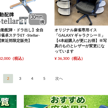
自動配牌・ドラ出し】全自
オリジナル麻雀専用イス
雀卓ステラET -Stellar-
「GALAXY ギャラクシーⅡ」
関東近郊限定販売】
【4本組購入が更にお得】※写
真のものとレザーが変更にな
っています
682,000（税込）
¥ 36,300（税込）
2
3
4
5
次へ