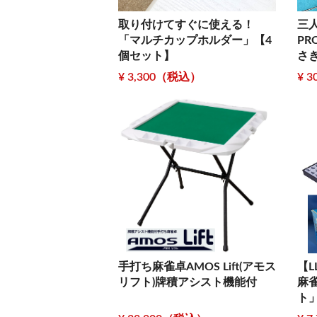
取り付けてすぐに使える！
三
「マルチカップホルダー」【4
P
個セット】
さ
¥ 3,300（税込）
¥ 
手打ち麻雀卓AMOS Lift(アモス
【
リフト)牌積アシスト機能付
麻雀
ト」