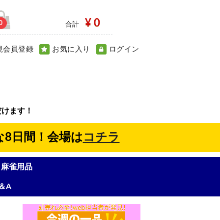
¥ 0
0
合計
規会員登録
お気に入り
ログイン
だけます！
な8日間！会場は
コチラ
麻雀用品
＆A