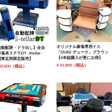
オリジナル麻雀専用イス
自動配牌・ドラ出し】全自
「DUKE デューク」ブラウン
雀卓ステラDT -Stellar-
【4本組購入が更にお得】
関東近郊限定販売】
¥ 41,800（税込）
440,000（税込）