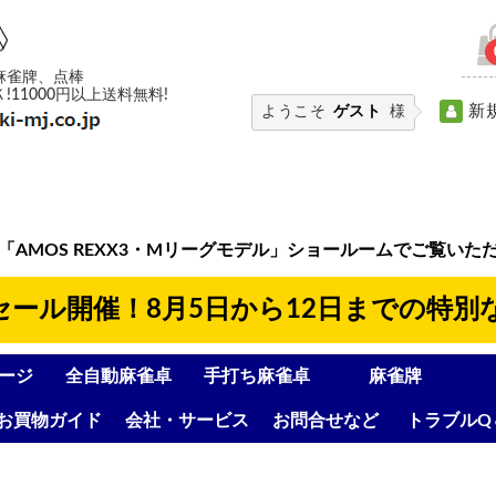
麻雀牌、点棒
11000円以上送料無料!
新
ようこそ
ゲスト
様
「AMOS REXX3・Mリーグモデル」ショールームでご覧いた
8セール開催！8月5日から12日までの特別
ージ
全自動麻雀卓
手打ち麻雀卓
麻雀牌
お買物ガイド
会社・サービス
お問合せなど
トラブルQ