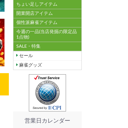
ちょい足しアイテム
開業開店アイテム
個性派麻雀アイテム
今週の一品(当店発掘の限定品
1点物)
SALE・特集
セール
麻雀グッズ
営業日カレンダー