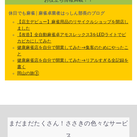
休日でも麻雀 | 麻雀卓業者はっしん部長のブログ
【店主デビュー】麻雀用品のリサイクルショップを開店し
ました
【改造】全自動麻雀卓アモスレックス3をLEDライトでビ
カビカにしてみた
健康麻雀店を自分で開業してみた→集客のためにやったこ
と
健康麻雀店を自分で開業してみた→リアルすぎる全記録を
書く
岡山の旅③
まだまだたくさん！ささきの色々なサービ
ス