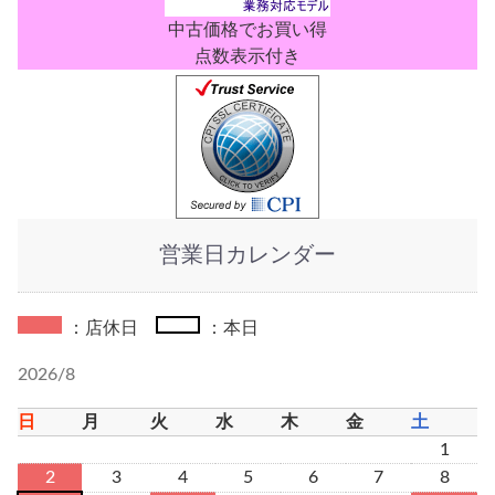
中古価格でお買い得
点数表示付き
営業日カレンダー
：店休日
：本日
2026/8
日
月
火
水
木
金
土
1
2
3
4
5
6
7
8