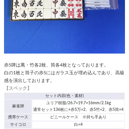
赤5牌は萬・竹各2枚、筒各4枚となっております。
白の1枚と筒子の赤5にはガラス玉が埋め込んであり、高級
感を演出しております。
【スペック】
セット内容(色・素材)
ユリア樹脂/26.7×19.7×16mm/2.1kg
麻雀牌
通常セット136枚に+赤5万×2、赤5竹×2、赤5筒×4
携帯ケース
ビニールケース ※持ち手あり
サイコロ
白×4