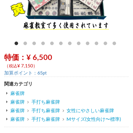
特価：¥ 6,500
（
¥ 7,150
）
税込
加算ポイント：
65
pt
関連カテゴリ
麻雀牌
麻雀牌
手打ち麻雀牌
麻雀牌
手打ち麻雀牌
女性にやさしい麻雀牌
麻雀牌
手打ち麻雀牌
Mサイズ(女性向け〜標準)