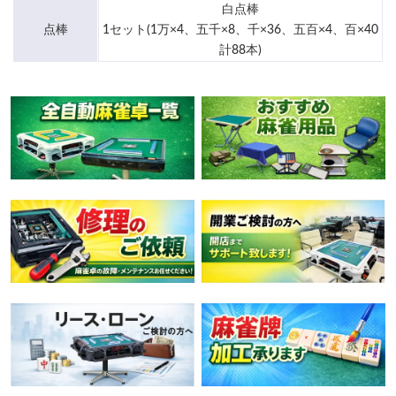
白点棒
点棒
1セット(1万×4、五千×8、千×36、五百×4、百×40
計88本)