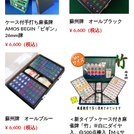
蘇州牌 オールブラック
ケース付手打ち麻雀牌
AMOS BEGIN「ビギン」
¥ 6,600（税込）
26mm牌
¥ 6,600（税込）
蘇州牌 オールブルー
＜新タイプ＞ケース付き麻
雀牌「竹」※白にダイヤ
¥ 6,600（税込）
入、白500点棒入【M-Lサ