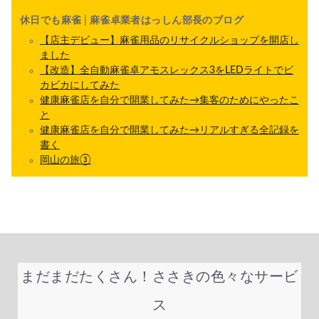
休日でも麻雀 | 麻雀卓業者はっしん部長のブログ
【店主デビュー】麻雀用品のリサイクルショップを開店し
ました
【改造】全自動麻雀卓アモスレックス3をLEDライトでビ
カビカにしてみた
健康麻雀店を自分で開業してみた→集客のためにやったこ
と
健康麻雀店を自分で開業してみた→リアルすぎる全記録を
書く
岡山の旅③
まだまだたくさん！ささきの色々なサービ
ス