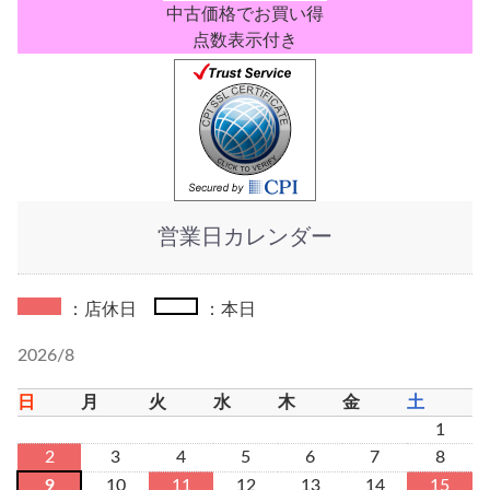
中古価格でお買い得
点数表示付き
営業日カレンダー
：店休日
：本日
2026/8
日
月
火
水
木
金
土
1
2
3
4
5
6
7
8
9
10
11
12
13
14
15