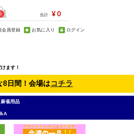
¥ 0
0
合計
規会員登録
お気に入り
ログイン
だけます！
な8日間！会場は
コチラ
麻雀用品
＆A