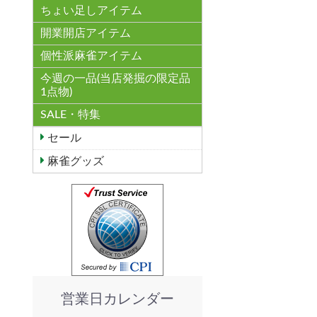
ちょい足しアイテム
開業開店アイテム
個性派麻雀アイテム
今週の一品(当店発掘の限定品
1点物)
SALE・特集
セール
麻雀グッズ
営業日カレンダー