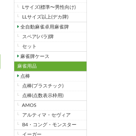
Lサイズ(標準〜男性向け)
LLサイズ以上(デカ牌)
全自動麻雀卓用麻雀牌
スペア(バラ)牌
セット
麻雀牌ケース
麻雀用品
点棒
点棒(プラスチック)
点棒(点数表示枠用)
AMOS
アルティマ・セヴィア
B4・コング・モンスター
イーガー