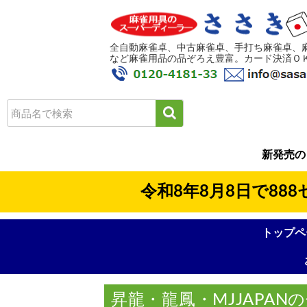
全自動麻雀卓、中古麻雀卓、手打ち麻雀卓、
など麻雀用品の品ぞろえ豊富。カード決済ＯＫ!
新発売の
令和8年8月8日で88
トップペ
昇龍・龍鳳・MJJAPA