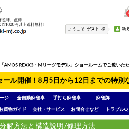
麻雀牌、点棒
11000円以上送料無料!
新
ようこそ
ゲスト
様
「AMOS REXX3・Mリーグモデル」ショールームでご覧いた
8セール開催！8月5日から12日までの特別
ージ
全自動麻雀卓
手打ち麻雀卓
麻雀牌
お買物ガイド
会社・サービス
お問合せなど
トラブルQ
Nの分解方法と構造説明/修理方法