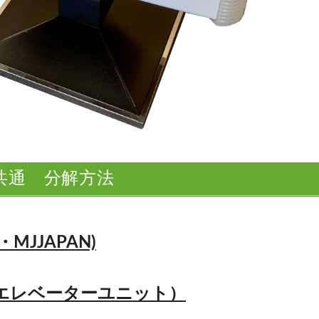
N共通 分解方法
JJAPAN)
エレベーターユニット）