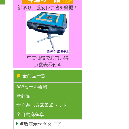
訳あり、激安レア物を発掘！
中古価格でお買い得
点数表示付き
全商品一覧
888セール会場
新商品
すぐ遊べる麻雀卓セット
全自動麻雀卓
点数表示付きタイプ