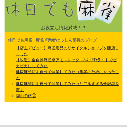
お役立ち情報満載！？
休日でも麻雀 | 麻雀卓業者はっしん部長のブログ
【店主デビュー】麻雀用品のリサイクルショップを開店し
ました
【改造】全自動麻雀卓アモスレックス3をLEDライトでビ
カビカにしてみた
健康麻雀店を自分で開業してみた→集客のためにやったこ
と
健康麻雀店を自分で開業してみた→リアルすぎる全記録を
書く
岡山の旅③