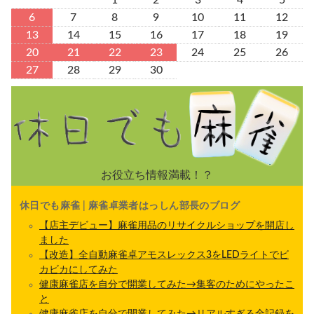
6
7
8
9
10
11
12
13
14
15
16
17
18
19
20
21
22
23
24
25
26
27
28
29
30
お役立ち情報満載！？
休日でも麻雀 | 麻雀卓業者はっしん部長のブログ
【店主デビュー】麻雀用品のリサイクルショップを開店し
ました
【改造】全自動麻雀卓アモスレックス3をLEDライトでビ
カビカにしてみた
健康麻雀店を自分で開業してみた→集客のためにやったこ
と