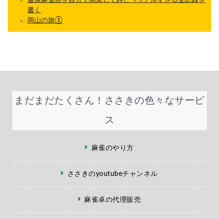
健康麻雀店を自分で開業してみた→リアルすぎる全記録を
書く
岡山の旅③
まだまだたくさん！ささきの色々なサービ
ス
麻雀のやり方
ささきのyoutubeチャンネル
麻雀卓の代理販売